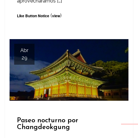
aprovecháramos […]
(
)
Like Button Notice
view
Abr
29
Paseo nocturno por
Changdeokgung