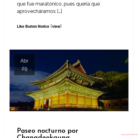
que fue maratónico, pues quería que
aprovecháramos […]
(
)
Like Button Notice
view
Abr
29
Paseo nocturno por
Changdeokgung