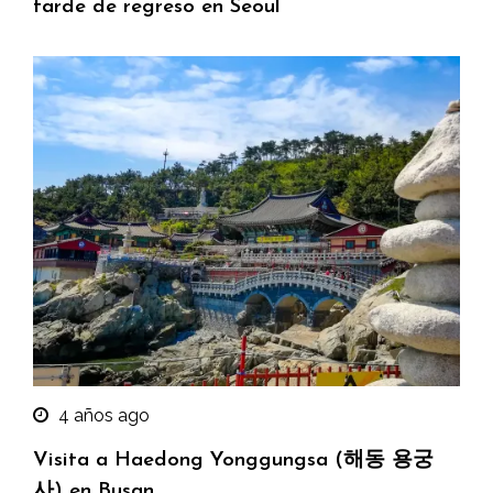
tarde de regreso en Seoul
4 años ago
Visita a Haedong Yonggungsa (해동 용궁
사) en Busan