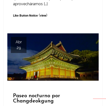
aprovecháramos […]
(
)
Like Button Notice
view
Abr
29
Paseo nocturno por
Changdeokgung